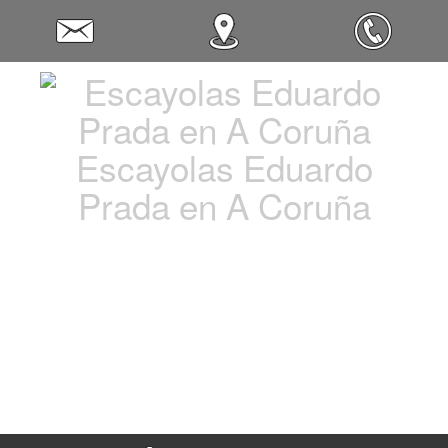
Escayolas Eduardo
Prada en A Coruña