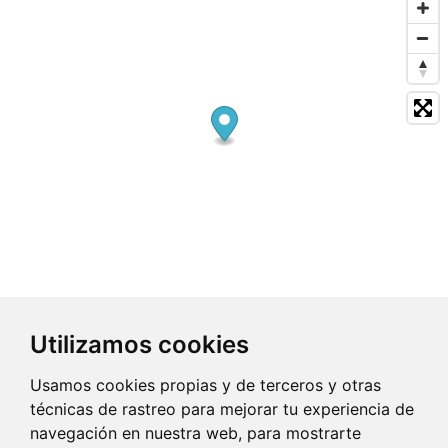
Utilizamos cookies
General Salcedo Molinuevo, Bajo,
15009 A Coruña (A Coruña)
Usamos cookies propias y de terceros y otras
técnicas de rastreo para mejorar tu experiencia de
619 7...
Clic para ver
navegación en nuestra web, para mostrarte